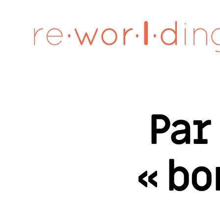
re·wor·l·ding
Par
« bo