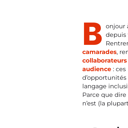
B
onjour 
depuis 
Rentrer
camarades
, r
collaborateurs 
audience
: ces
d’opportunité
langage inclusif
Parce que dire
n’est (la plupa