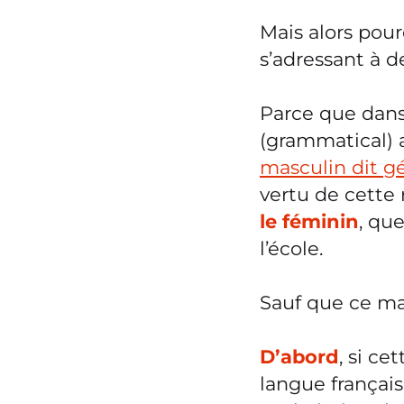
Mais alors pou
s’adressant à 
Parce que dan
(grammatical) a
masculin dit g
vertu de cette
le féminin
, qu
l’école.
Sauf que ce ma
D’abord
, si ce
langue français