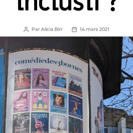
inclusif ?
Par
Alicia Birr
14 mars 2021
Auteur
Date
de
de
l’article
l’article