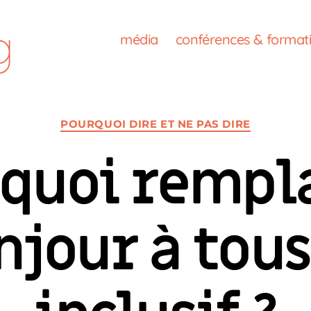
média
conférences & format
Catégories
POURQUOI DIRE ET NE PAS DIRE
 quoi rempl
njour à tous