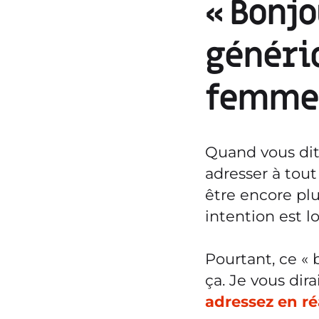
« Bonjo
génériq
femme
Quand vous di
adresser à tout
être encore plu
intention est l
Pourtant, ce « 
ça. Je vous di
adressez en r