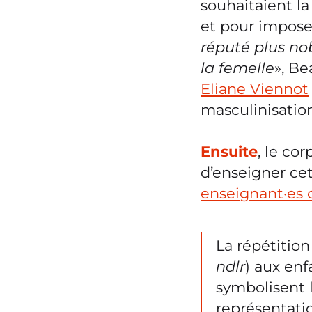
souhaitaient l
et pour impose
réputé plus no
la femelle
», B
Eliane Viennot
masculinisation
Ensuite
, le co
d’enseigner ce
enseignant·es 
La répétition
ndlr
) aux enf
symbolisent 
représentat