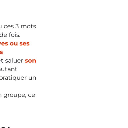
u ces 3 mots
e fois.
ves
ou ses
s
et saluer
son
autant
ratiquer un
n groupe, ce