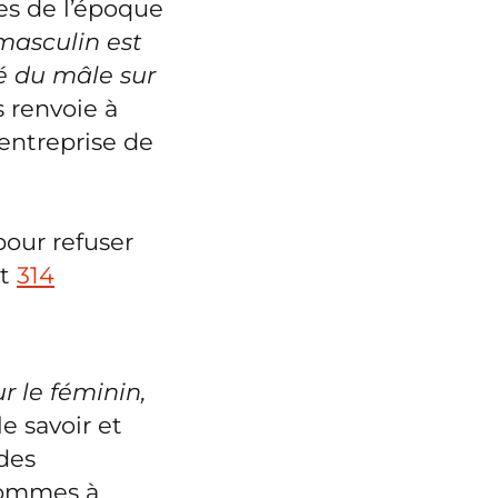
es de l’époque
masculin est
té du mâle sur
s renvoie à
entreprise de
pour refuser
et
314
r le féminin,
e savoir et
 des
hommes à