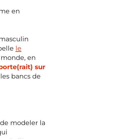
me en
masculin
pelle
le
e monde, en
orte(rait) sur
 les bancs de
é de modeler la
qui