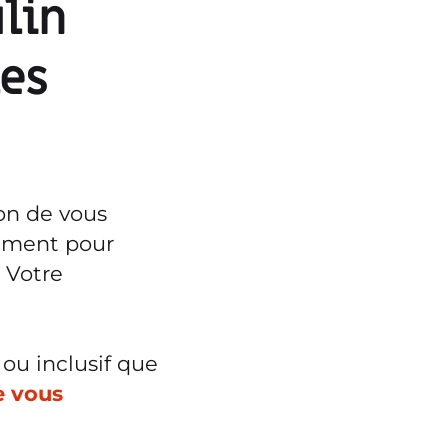
ulin
les
ion de vous
inement pour
 Votre
 ou inclusif que
e vous