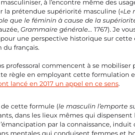
a masculiniser, à l’encontre même des usag
r la prétendue supériorité masculine («
Le 
ble que le féminin à cause de la supériori
eauzée,
Grammaire générale…
1767). Je vou
pour une perspective historique sur cette 
 du français.
rps professoral commencent à se mobiliser 
tte règle en employant cette formulation 
ont lancé en 2017 un appel en ce sens
.
 de cette formule (
le masculin l’emporte su
ants, dans les lieux mêmes qui dispensent l
l’émancipation par la connaissance, induit
ions mentales qui conduisent femmes et 