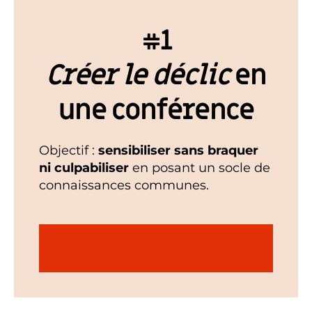
#1
Créer le
déclic
en
une conférence
Objectif :
sensibiliser sans braquer
ni culpabiliser
en posant un socle de
connaissances communes.
DÉCOUVRIR LES CONFÉRENCES
SIGNATURES DE RE·WOR·L·DING