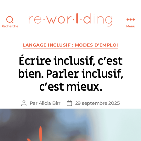
Recherche
Menu
re·wor·l·ding
Catégories
LANGAGE INCLUSIF : MODES D'EMPLOI
Écrire inclusif, c’est
bien. Parler inclusif,
c’est mieux.
Par
Alicia Birr
29 septembre 2025
Auteur
Date
de
de
l’article
l’article