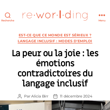
Recherche
Menu
re·wor·l·ding
Catégories
EST-CE QUE CE MONDE EST SÉRIEUX ?
LANGAGE INCLUSIF : MODES D'EMPLOI
La peur ou la joie : les
émotions
contradictoires du
langage inclusif
Par
Alicia Birr
11 décembre 2024
Auteur
Date
de
de
l’article
l’article