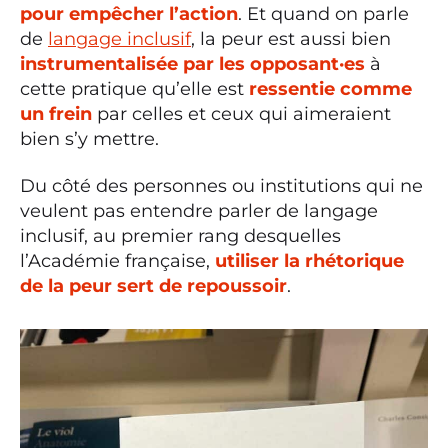
pour empêcher l’action
. Et quand on parle
de
langage inclusif
, la peur est aussi bien
instrumentalisée par les opposant·es
à
cette pratique qu’elle est
ressentie comme
un frein
par celles et ceux qui aimeraient
bien s’y mettre.
Du côté des personnes ou institutions qui ne
veulent pas entendre parler de langage
inclusif, au premier rang desquelles
l’Académie française,
utiliser la rhétorique
de la peur sert de repoussoir
.