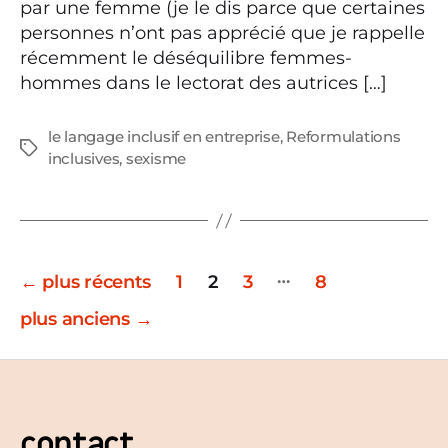
par une femme (je le dis parce que certaines
personnes n’ont pas apprécié que je rappelle
récemment le déséquilibre femmes-
hommes dans le lectorat des autrices […]
le langage inclusif en entreprise
,
Reformulations
Étiquettes
inclusives
,
sexisme
Pagination
…
←
plus récents
1
2
3
8
des
plus anciens
→
publications
contact