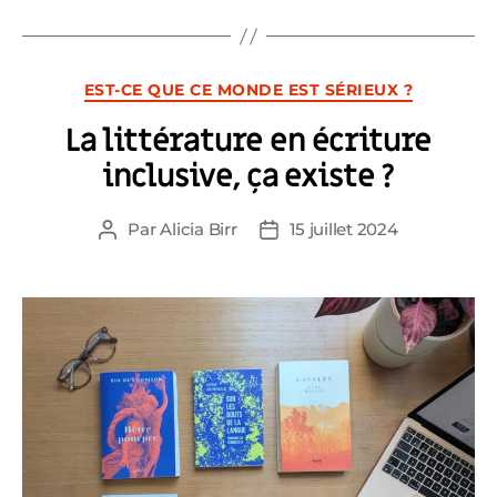
Catégories
EST-CE QUE CE MONDE EST SÉRIEUX ?
La littérature en écriture
inclusive, ça existe ?
Par
Alicia Birr
15 juillet 2024
Auteur
Date
de
de
l’article
l’article