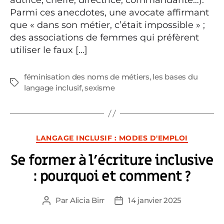
Parmi ces anecdotes, une avocate affirmant
que « dans son métier, c’était impossible » ;
des associations de femmes qui préfèrent
utiliser le faux […]
féminisation des noms de métiers
,
les bases du
Étiquettes
langage inclusif
,
sexisme
Catégories
LANGAGE INCLUSIF : MODES D'EMPLOI
Se former à l’écriture inclusive
: pourquoi et comment ?
Par
Alicia Birr
14 janvier 2025
Auteur
Date
de
de
l’article
l’article