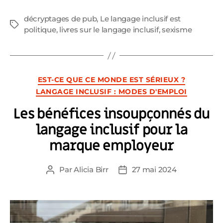
décryptages de pub
,
Le langage inclusif est
Étiquettes
politique
,
livres sur le langage inclusif
,
sexisme
Catégories
EST-CE QUE CE MONDE EST SÉRIEUX ?
LANGAGE INCLUSIF : MODES D'EMPLOI
Les bénéfices insoupçonnés du
langage inclusif pour la
marque employeur
Par
Alicia Birr
27 mai 2024
Auteur
Date
de
de
l’article
l’article