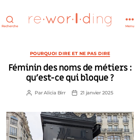
Recherche
Menu
re·wor·l·ding
Catégories
POURQUOI DIRE ET NE PAS DIRE
Féminin des noms de métiers :
qu’est-ce qui bloque ?
Par
Alicia Birr
21 janvier 2025
Auteur
Date
de
de
l’article
l’article