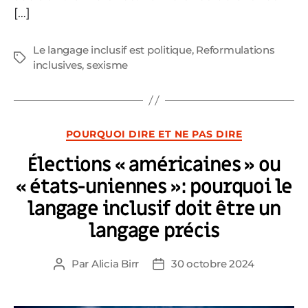
[…]
Le langage inclusif est politique
,
Reformulations
Étiquettes
inclusives
,
sexisme
Catégories
POURQUOI DIRE ET NE PAS DIRE
Élections « américaines » ou
« états-uniennes »: pourquoi le
langage inclusif doit être un
langage précis
Par
Alicia Birr
30 octobre 2024
Auteur
Date
de
de
l’article
l’article