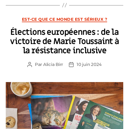
Catégories
EST-CE QUE CE MONDE EST SÉRIEUX ?
Élections européennes : de la
victoire de Marie Toussaint à
la résistance inclusive
Par
Alicia Birr
10 juin 2024
Auteur
Date
de
de
l’article
l’article