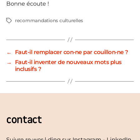
Bonne écoute !
recommandations culturelles
Étiquettes
←
Faut-il remplacer con·ne par couillon·ne ?
→
Faut-il inventer de nouveaux mots plus
inclusifs ?
contact
Suivre re·wor·l·ding sur
Instagram
-
LinkedIn