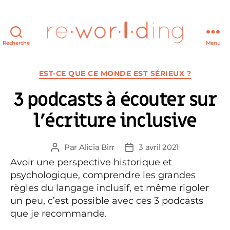
Recherche
Menu
re·wor·l·ding
Catégories
EST-CE QUE CE MONDE EST SÉRIEUX ?
3 podcasts à écouter sur
l’écriture inclusive
Par
Alicia Birr
3 avril 2021
Auteur
Date
de
de
Avoir une perspective historique et
l’article
l’article
psychologique, comprendre les grandes
règles du langage inclusif, et même rigoler
un peu, c’est possible avec ces 3 podcasts
que je recommande.