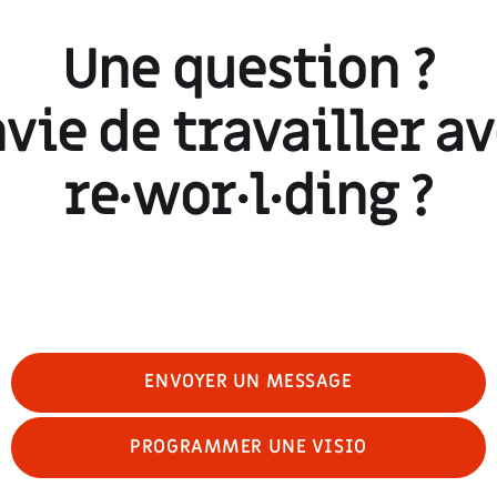
Une question ?
vie de travailler a
re·wor·l·ding
?
ENVOYER UN MESSAGE
PROGRAMMER UNE VISIO