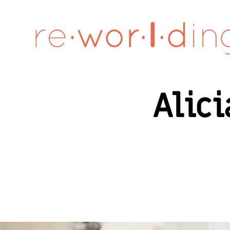
re·wor·l·ding
Alici