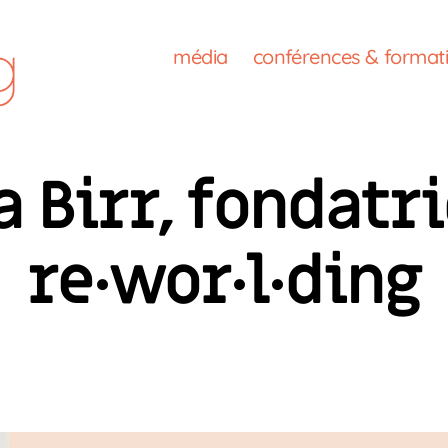
média
conférences & format
a Birr, fondatr
re·wor·l·ding