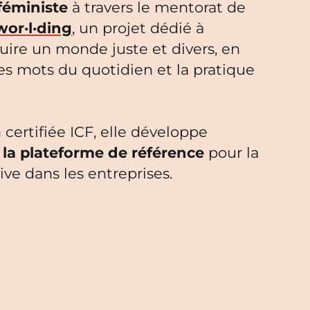
éministe
à travers le mentorat de
wor·l·ding
, un projet dédié à
uire un monde juste et divers, en
es mots du quotidien et la pratique
certifiée ICF, elle développe
e
la plateforme de référence
pour la
ve dans les entreprises.